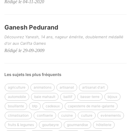
Rédigé le 04-11-2020
Ganesh Pedurand
Découvrez Yanesh, 14 ans, nageur émérite, doublement médaillé
d'or aux Carifta Games
Rédigé le 29-09-2009
Les sujets les plus fréquents
agriculture
animations
artisanat
artisanat d'art
automobile
baie mahault
baillif
basse-terre
bijoux
bouillante
btp
cadeaux
capesterre de marie-galante
climatisation
confiserie
cuisine
culture
evènements
fruits & legumes
gourbeyre
gourmandise
hôtellerie