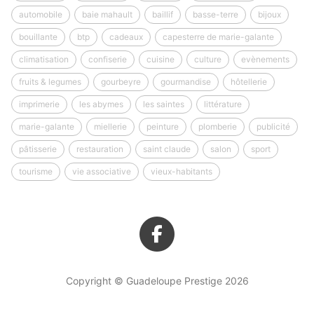
automobile
baie mahault
baillif
basse-terre
bijoux
bouillante
btp
cadeaux
capesterre de marie-galante
climatisation
confiserie
cuisine
culture
evènements
fruits & legumes
gourbeyre
gourmandise
hôtellerie
imprimerie
les abymes
les saintes
littérature
marie-galante
miellerie
peinture
plomberie
publicité
pâtisserie
restauration
saint claude
salon
sport
tourisme
vie associative
vieux-habitants
Copyright © Guadeloupe Prestige 2026