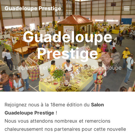
Guadeloupe Prestige
Tog
Guadeloupe
Prestige
La création et la production de Guadeloupe
Rejoignez nous à la 18eme édition du
Salon
Guadeloupe Prestige
!
Nous vous attendons nombreux et remercions
chaleureusement nos partenaires pour cette nouvelle