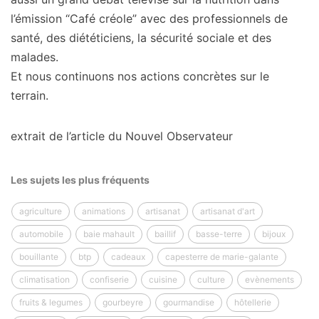
l’émission “Café créole” avec des professionnels de
santé, des diététiciens, la sécurité sociale et des
malades.
Et nous continuons nos actions concrètes sur le
terrain.
extrait de l’article du Nouvel Observateur
Les sujets les plus fréquents
agriculture
animations
artisanat
artisanat d'art
automobile
baie mahault
baillif
basse-terre
bijoux
bouillante
btp
cadeaux
capesterre de marie-galante
climatisation
confiserie
cuisine
culture
evènements
fruits & legumes
gourbeyre
gourmandise
hôtellerie