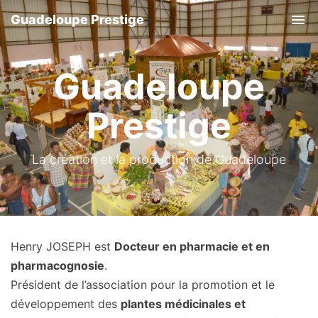
Guadeloupe Prestige
Tog
Guadeloupe
Prestige
La création et la production de Guadeloupe
Henry JOSEPH est
Docteur en pharmacie et en
pharmacognosie
.
Président de l’association pour la promotion et le
développement des
plantes médicinales et