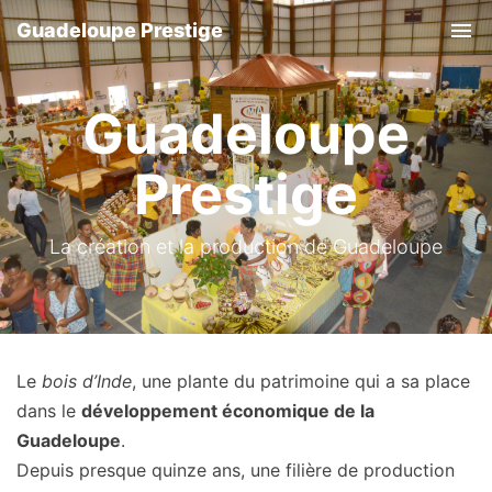
Guadeloupe Prestige
Tog
Guadeloupe
Prestige
La création et la production de Guadeloupe
Le
bois d’Inde
, une plante du patrimoine qui a sa place
dans le
développement économique de la
Guadeloupe
.
Depuis presque quinze ans, une filière de production