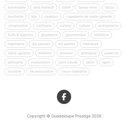
automobile
baie mahault
baillif
basse-terre
bijoux
bouillante
btp
cadeaux
capesterre de marie-galante
climatisation
confiserie
cuisine
culture
evènements
fruits & legumes
gourbeyre
gourmandise
hôtellerie
imprimerie
les abymes
les saintes
littérature
marie-galante
miellerie
peinture
plomberie
publicité
pâtisserie
restauration
saint claude
salon
sport
tourisme
vie associative
vieux-habitants
Copyright © Guadeloupe Prestige 2026