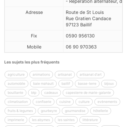
- Répération alternateur, dé
Adresse
Route de St Louis
Rue Gratien Candace
97123 Baillif
Fix
0590 956130
Mobile
06 90 970363
Les sujets les plus fréquents
agriculture
animations
artisanat
artisanat d'art
automobile
baie mahault
baillif
basse-terre
bijoux
bouillante
btp
cadeaux
capesterre de marie-galante
climatisation
confiserie
cuisine
culture
evènements
fruits & legumes
gourbeyre
gourmandise
hôtellerie
imprimerie
les abymes
les saintes
littérature