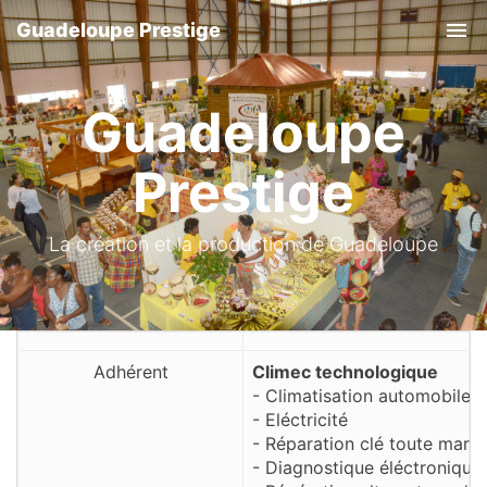
Guadeloupe Prestige
Tog
Guadeloupe
Prestige
La création et la production de Guadeloupe
Adhérent
Climec technologique
- Climatisation automobile
- Eléctricité
- Réparation clé toute marq
- Diagnostique éléctronique 