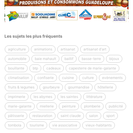
Les sujets les plus fréquents
agriculture
animations
artisanat
artisanat d'art
automobile
baie mahault
baillif
basse-terre
bijoux
bouillante
btp
cadeaux
capesterre de marie-galante
climatisation
confiserie
cuisine
culture
evènements
fruits & legumes
gourbeyre
gourmandise
hôtellerie
imprimerie
les abymes
les saintes
littérature
marie-galante
miellerie
peinture
plomberie
publicité
pâtisserie
restauration
saint claude
salon
sport
tombola
tourisme
vie associative
vieux-habitants