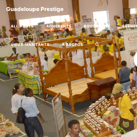
Guadeloupe Prestige
ALL POSTS
ADHERENTS
BOUILLANTE
EVÈNE
VIEUX-HABITANTS
À PROPOS