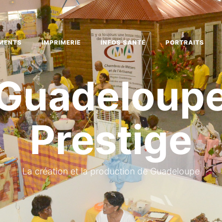
MENTS
IMPRIMERIE
INFOS SANTÉ
PORTRAITS
Guadeloup
Prestige
La création et la production de Guadeloupe