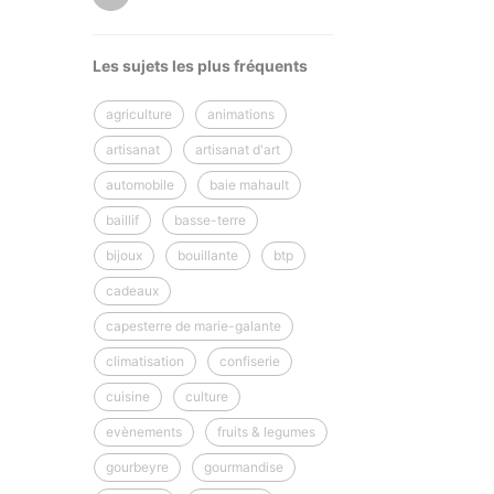
Les sujets les plus fréquents
agriculture
animations
artisanat
artisanat d'art
automobile
baie mahault
baillif
basse-terre
bijoux
bouillante
btp
cadeaux
capesterre de marie-galante
climatisation
confiserie
cuisine
culture
evènements
fruits & legumes
gourbeyre
gourmandise