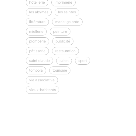
hôtellerie
imprimerie
les abymes
les saintes
littérature
marie-galante
miellerie
peinture
plomberie
publicité
pâtisserie
restauration
saint claude
salon
sport
tombola
tourisme
vie associative
vieux-habitants